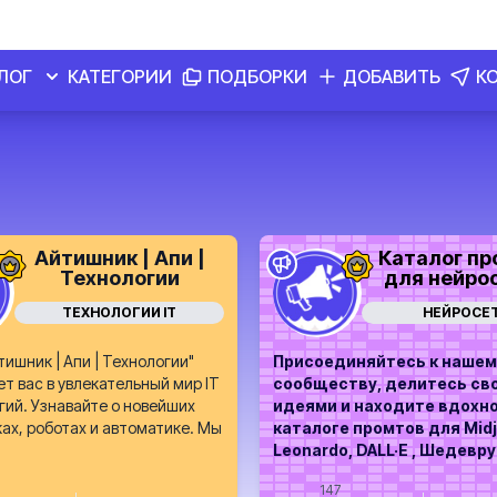
ЛОГ
КАТЕГОРИИ
ПОДБОРКИ
ДОБАВИТЬ
К
Айтишник | Апи |
Каталог пр
Технологии
для нейро
ТЕХНОЛОГИИ IT
НЕЙРОСЕ
тишник | Апи | Технологии"
Присоединяйтесь к нашем
т вас в увлекательный мир IT
сообществу, делитесь св
гий. Узнавайте о новейших
идеями и находите вдохн
ах, роботах и автоматике. Мы
каталоге промтов для Midj
Leonardo, DALL·E , Шедевр
147