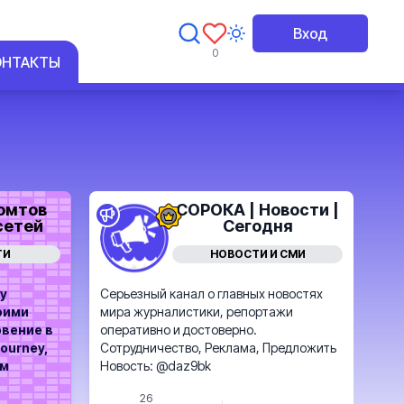
Вход
0
ОНТАКТЫ
омтов
СОРОКА | Новости |
сетей
Сегодня
ТИ
НОВОСТИ И СМИ
у
Серьезный канал о главных новостях
оими
мира журналистики, репортажи
овение в
оперативно и достоверно.
ourney,
Сотрудничество, Реклама, Предложить
ум
Новость: @daz9bk
26