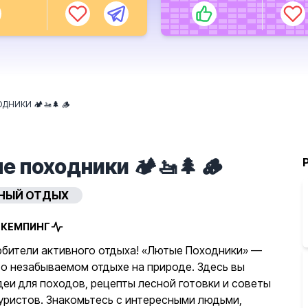
ДНИКИ 🏕🚤🌲 🪵
 походники 🏕🚤🌲 🪵
НЫЙ ОТДЫХ
 КЕМПИНГ
юбители активного отдыха! «Лютые Походники» —
 о незабываемом отдыхе на природе. Здесь вы
деи для походов, рецепты лесной готовки и советы
уристов. Знакомьтесь с интересными людьми,