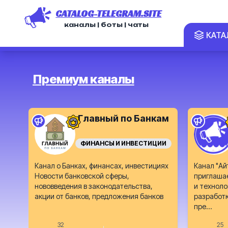
CATALOG-TELEGRAM.SITE
каналы | боты | чаты
КАТА
Премиум каналы
Главный по Банкам
ФИНАНСЫ И ИНВЕСТИЦИИ
Канал о Банках, финансах, инвестициях
Канал "Ай
Новости банковской сферы,
приглашае
нововведения в законодательства,
и техноло
акции от банков, предложения банков
разработк
пре...
32
25