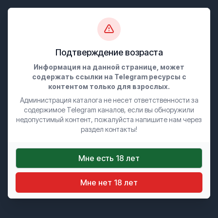
0
Подтверждение возраста
Премиум каналы
Информация на данной странице, может
содержать ссылки на Telegram ресурсы с
контентом только для взрослых.
🍑голый персик🍑
Администрация каталога не несет ответственности за
содержимое Telegram каналов, если вы обноружили
недопустимый контент, пожалуйста напишите нам через
СЛИВЫ +18
раздел контакты!
Голые персики молодых ждут вас в наше приватке.
Огромный выбор категорий, видео и фото * слив с телеграм
Мне есть 18 лет
в хорошем качестве, редкое отборное.
Мне нет 18 лет
90