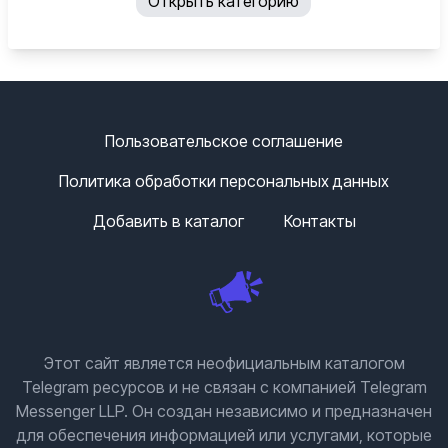
Открыть категорию
Сверхлегкий велосипедный шлем ROCKBROS
за
1925 руб.
💥
Купить:
https://ali.click/ry9ti1l?erid=2SDnjethf63
Гравийный велосипед Twitter G2max
за 44 319
руб.
Пользовательское соглашение
💥
Купить:
https://ali.click/ly9ti1z?erid=2SDnjethf63
Политика обработки персональных данных
💥
Перейти ко всем товарам на распродаже:
Добавить в каталог
Контакты
https://ali.click/sy9ti1i?erid=2SDnjethf63
🏷
Наш канал в Max
|
Наш канал в ВК
Реклама. ООО "
АЛИБАБА.КОМ
(РУ)" ИНН 7703380158
Этот сайт является неофициальным каталогом
Telegram ресурсов и не связан с компанией Telegram
Messenger LLP. Он создан независимо и предназначен
для обеспечения информацией или услугами, которые