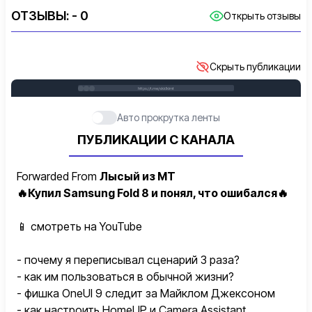
ОТЗЫВЫ:
- 0
Открыть отзывы
Скрыть публикации
https://t.me/skidkimt
Авто прокрутка ленты
ПУБЛИКАЦИИ С КАНАЛА
Forwarded From
Лысый из МТ
🔥
Купил Samsung Fold 8 и понял, что ошибался
🔥
📱
смотреть на YouTube
- почему я переписывал сценарий 3 раза?
- как им пользоваться в обычной жизни?
- фишка OneUI 9 следит за Майклом Джексоном
- как настроить HomeUP и Camera Assistant