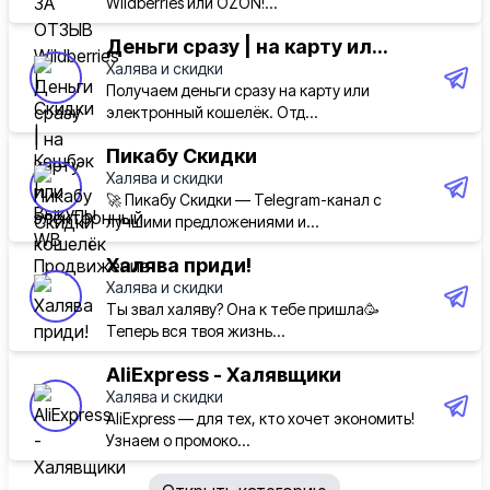
Wildberries или OZON!...
🔲
Мини-распродажа "Спортивное лето".
На ней
можно найти различные товары для активного
Деньги сразу | на карту ил...
отдыха (кроссовки и одежда, велосипеды и
Халява и скидки
аксессуары к ним, товары для водного спорта,
Получаем деньги сразу на карту или
электронный кошелёк. Отд...
рыбалки, хайкинга и многое другое).
Пикабу Скидки
Несколько примеров ниже
👇
Халява и скидки
🚀 Пикабу Скидки — Telegram-канал с
Сап-доска BEIST 12'6"
за 12 739 руб.
лучшими предложениями и...
💥
Купить:
https://ali.click/my9ti1i?erid=2SDnjethf63
Халява приди!
Халява и скидки
Маска для дайвинга полнолицевая COPOZZ
за
Ты звал халяву? Она к тебе пришла🥳
2023 руб.
Теперь вся твоя жизнь...
💥
Купить:
https://ali.click/ny9ti1p?erid=2SDnjethf63
AliExpress - Халявщики
Халява и скидки
Мужские кроссовки Li-Ning RED HARE 9
за 3095
AliExpress — для тех, кто хочет экономить!
руб.
Узнаем о промоко...
💥
Купить:
https://ali.click/qy9ti11?erid=2SDnjethf63