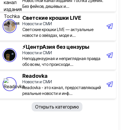
Новостной канал издания Tochka Zрения.
Без фейков, дешёвых и...
Светские крошки LIVE
Новости и СМИ
Светские крошки LIVE — актуальные
новости о звёздах, моде и...
⚡️ЦентрАзия без цензуры
Новости и СМИ
Неподцензурная и неприглядная правда
обо всем, что происходи...
Readovka
Новости и СМИ
Readovka - это канал, предоставляющий
реальные новости и инф...
Открыть категорию