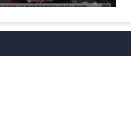
06.08.2026 / 21:08
тоянно нужно больше боеприпасов. Мы
авили Украине огромное количество
е
Политика обработки персональных данных
Доб
асов. Администрация Байдена сделала это
но, безвозмездно. Сотни миллиардов
в!"
Трамп прокомментировал дефицит боеприпасов в
elegram ресурсов и не связан с компанией Telegram Messe
которые могут быть полезными для пользователей. Пожалу
быть предоставлена без гарантии ее точности или актуал
2026г. catalog-telegram.info