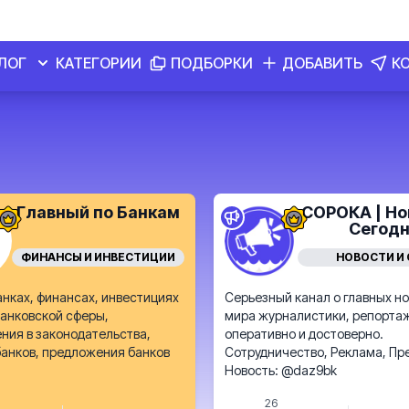
ЛОГ
КАТЕГОРИИ
ПОДБОРКИ
ДОБАВИТЬ
К
Главный по Банкам
СОРОКА | Но
Сегод
ФИНАНСЫ И ИНВЕСТИЦИИ
НОВОСТИ И
анках, финансах, инвестициях
Серьезный канал о главных н
анковской сферы,
мира журналистики, репорта
ния в законодательства,
оперативно и достоверно.
банков, предложения банков
Сотрудничество, Реклама, П
Новость: @daz9bk
26