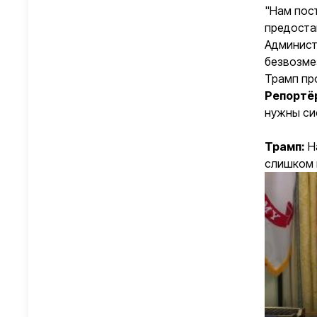
"Нам пос
предоста
Админист
безвозме
Трамп пр
Репортë
нужны сис
Трамп:
Н
слишком 