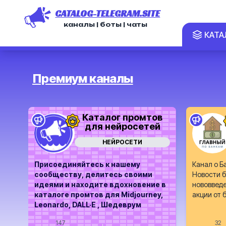
CATALOG-TELEGRAM.SITE
каналы | боты | чаты
КАТА
Премиум каналы
Каталог промтов
для нейросетей
НЕЙРОСЕТИ
Присоединяйтесь к нашему
Канал о Б
сообществу, делитесь своими
Новости б
идеями и находите вдохновение в
нововведе
каталоге промтов для Midjourney,
акции от 
Leonardo, DALL·E , Шедеврум
147
32