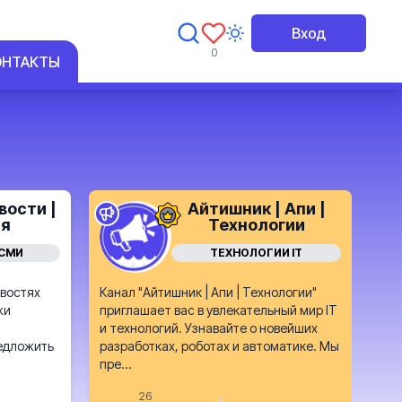
Вход
0
ОНТАКТЫ
вости |
Айтишник | Апи |
ня
Технологии
 СМИ
ТЕХНОЛОГИИ IT
овостях
Канал "Айтишник | Апи | Технологии"
жи
приглашает вас в увлекательный мир IT
и технологий. Узнавайте о новейших
редложить
разработках, роботах и автоматике. Мы
пре...
26