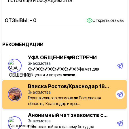
потом еще и обсуждаем это!
ОТЗЫВЫ:
- 0
Открыть отзывы
РЕКОМЕНДАЦИИ
УФА ОБЩЕНИЕ❤️ВСТРЕЧИ
Знакомства
💞💕💓💞💕💓💞💕💓💞💕💓 Уфа чат для
общения и встреч ❤️❤️❤️...
Вписка Ростов/Краснодар 18...
Знакомства
Группа южного региона ❤️ Ростовская
область, Краснодар и кра...
Анонимный чат знакомств с...
Знакомства
Присоединяйся к нашему боту для