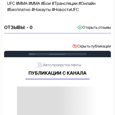
UFC #MMA #ММА #Бои #Трансляции #Онлайн
#Бесплатно #Нокауты #НовостиUFC
ОТЗЫВЫ:
- 0
Открыть отзывы
Скрыть публикации
https://t.me/octagon_ufc
Авто прокрутка ленты
ПУБЛИКАЦИИ С КАНАЛА