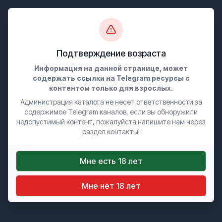
0
Подтверждение возраста
Премиум каналы
Информация на данной странице, может
содержать ссылки на Telegram ресурсы с
контентом только для взрослых.
🌸 pink pussy 🌸
Администрация каталога не несет ответственности за
содержимое Telegram каналов, если вы обноружили
недопустимый контент, пожалуйста напишите нам через
СЛИВЫ +18
раздел контакты!
❤️Добро пожаловать к нам❤️Только тут твои мечты найдут
воплощение 🔞🌹🍒У нас:🔞Самая большая база
Мне есть 18 лет
контента🔞Огромные скидки и
предложения🔞Отзывчивая...
Мне нет 18 лет
619