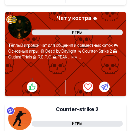
Чат у костра 🔥
ИГРЫ
Тёплый игровой чат для общения и совместных каток 🎮
Основные игры: 🔴 Dead by Daylight 🔫 Counter-Strike 2 👻
Outlast Trials 🤖 R.E.P.O ⛰ PEAK …и м...
30
Counter-strike 2
ИГРЫ