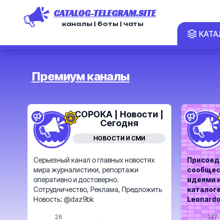
CATALOG-TELEGRAM.SITE
каналы | боты | чаты
КАТА
Премиум каналы
СОРОКА | Новости |
Сегодня
НОВОСТИ И СМИ
Серьезный канал о главных новостях
Присоед
мира журналистики, репортажи
сообщес
оперативно и достоверно.
идеями 
Сотрудничество, Реклама, Предложить
каталоге
Новость: @daz9bk
Leonardo
26
147