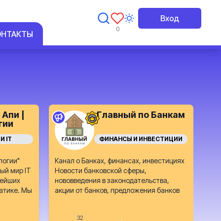
Вход
0
ОНТАКТЫ
 Апи |
Главный по Банкам
гии
И IT
ФИНАНСЫ И ИНВЕСТИЦИИ
логии"
Канал о Банках, финансах, инвестициях
ый мир IT
Новости банковской сферы,
вейших
нововведения в законодательства,
матике. Мы
акции от банков, предложения банков
32