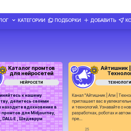
ЛОГ
КАТЕГОРИИ
ПОДБОРКИ
ДОБАВИТЬ
К
Каталог промтов
Айтишник |
для нейросетей
Техноло
НЕЙРОСЕТИ
ТЕХНОЛОГИ
иняйтесь к нашему
Канал "Айтишник | Апи | Техно
тву, делитесь своими
приглашает вас в увлекательн
и находите вдохновение в
и технологий. Узнавайте о но
 промтов для Midjourney,
разработках, роботах и авто
, DALL·E , Шедеврум
пре...
25