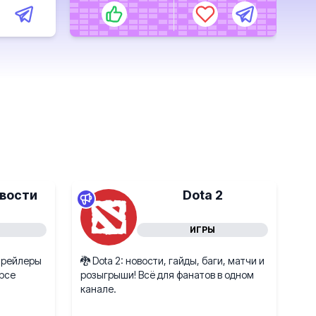
вости
Dota 2
ИГРЫ
трейлеры
🐉 Dota 2: новости, гайды, баги, матчи и
урсе
розыгрыши! Всё для фанатов в одном
канале.