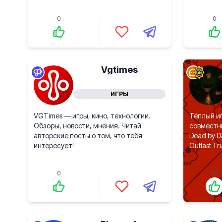
0
0
Vgtimes
ИГРЫ
VGTimes — игры, кино, технологии.
Тёплый иг
Обзоры, новости, мнения. Читай
совместны
авторские посты о том, что тебя
Dead by Da
интересует!
Outlast Tr
0
30