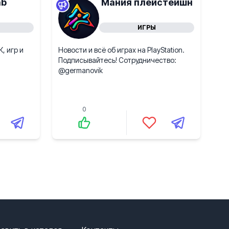
ab
Мания плейстейшн
ИГРЫ
, игр и
Новости и всё об играх на PlayStation.
Подписывайтесь! Сотрудничество:
@germanovik
0