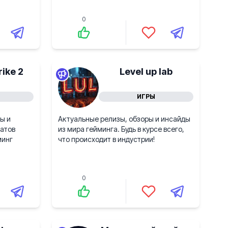
0
rike 2
Level up lab
ИГРЫ
ы и
Актуальные релизы, обзоры и инсайды
натов
из мира гейминга. Будь в курсе всего,
минг
что происходит в индустрии!
0