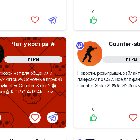
0
Чат у костра 🔥
Counter-st
ИГРЫ
ИГРЫ
ровой чат для общения и
Новости, розыгрыши, хайлайт
х каток 🎮 Основные игры: 🔴
лайфхаки по CS 2. Всё для фа
ylight 🔫 Counter-Strike 2 👻
Counter-Strike 2! 🎮 #CS2 #гей
ials 🤖 R.E.P.O ⛰ PEAK …и м...
0