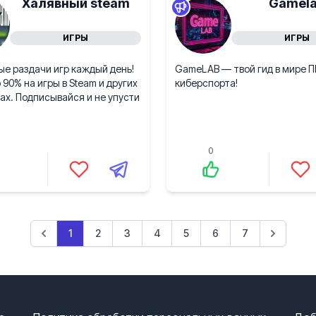
Халявный steam
Gamel
ИГРЫ
ИГРЫ
е раздачи игр каждый день!
GameLAB — твой гид в мире ПК
 90% на игры в Steam и других
киберспорта!
х. Подписывайся и не упусти
0
1
2
3
4
5
6
7