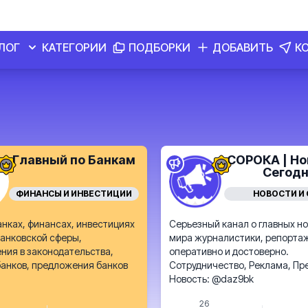
ЛОГ
КАТЕГОРИИ
ПОДБОРКИ
ДОБАВИТЬ
К
Главный по Банкам
СОРОКА | Но
Сегод
ФИНАНСЫ И ИНВЕСТИЦИИ
НОВОСТИ И
анках, финансах, инвестициях
Серьезный канал о главных н
анковской сферы,
мира журналистики, репорта
ния в законодательства,
оперативно и достоверно.
банков, предложения банков
Сотрудничество, Реклама, П
Новость: @daz9bk
26