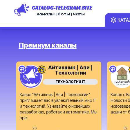
CATALOG-TELEGRAM.SITE
каналы | боты | чаты
КАТА
Премиум каналы
Айтишник | Апи |
Технологии
ТЕХНОЛОГИИ IT
Канал "Айтишник | Апи | Технологии"
Канал о Б
приглашает вас в увлекательный мир IT
Новости б
и технологий. Узнавайте о новейших
нововведе
разработках, роботах и автоматике. Мы
акции от 
пре...
26
32