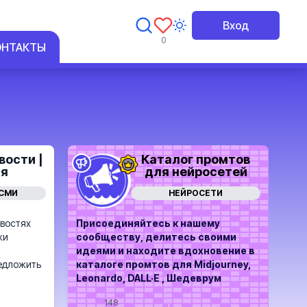
Вход
0
ОНТАКТЫ
вости |
Каталог промтов
ня
для нейросетей
 СМИ
НЕЙРОСЕТИ
овостях
Присоединяйтесь к нашему
жи
сообществу, делитесь своими
идеями и находите вдохновение в
редложить
каталоге промтов для Midjourney,
Leonardo, DALL·E , Шедеврум
148