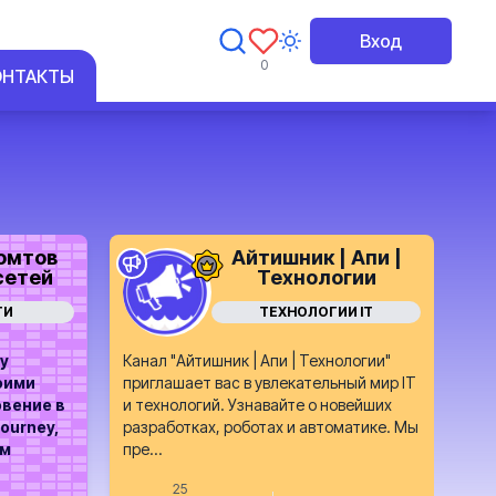
Вход
0
ОНТАКТЫ
омтов
Айтишник | Апи |
сетей
Технологии
ТИ
ТЕХНОЛОГИИ IT
у
Канал "Айтишник | Апи | Технологии"
оими
приглашает вас в увлекательный мир IT
овение в
и технологий. Узнавайте о новейших
ourney,
разработках, роботах и автоматике. Мы
ум
пре...
25