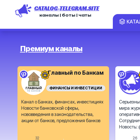
CATALOG-TELEGRAM.SITE
каналы | боты | чаты
КАТА
Премиум каналы
Главный по Банкам
ФИНАНСЫ И ИНВЕСТИЦИИ
Канал о Банках, финансах, инвестициях
Серьезный
Новости банковской сферы,
мира жур
нововведения в законодательства,
оперативн
акции от банков, предложения банков
Сотрудни
Новость:
32
26