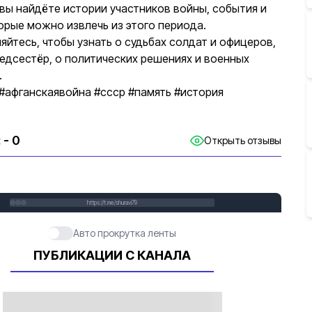
 вы найдёте истории участников войны, события и
торые можно извлечь из этого периода.
яйтесь, чтобы узнать о судьбах солдат и офицеров,
медсестёр, о политических решениях и военных
.
#афганскаявойна #ссср #память #история
:
- 0
Открыть отзывы
https://t.me/shuravi79
Авто прокрутка ленты
ПУБЛИКАЦИИ С КАНАЛА