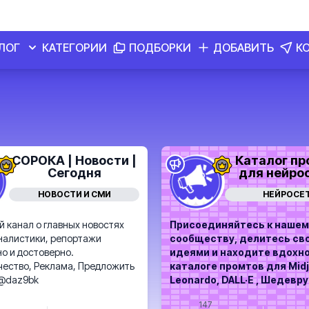
ЛОГ
КАТЕГОРИИ
ПОДБОРКИ
ДОБАВИТЬ
К
СОРОКА | Новости |
Каталог пр
Сегодня
для нейро
НОВОСТИ И СМИ
НЕЙРОСЕ
 канал о главных новостях
Присоединяйтесь к нашем
налистики, репортажи
сообществу, делитесь св
о и достоверно.
идеями и находите вдохн
чество, Реклама, Предложить
каталоге промтов для Midj
 @daz9bk
Leonardo, DALL·E , Шедевр
147