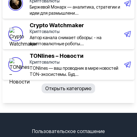
Криптовалюты
Биржевой Монарх — аналитика, стратегии и
30.07.2026 / 13:07
идеи для размышлени...
Crypto Watchmaker
💎
Pavel Durov выпустит свой криптокошелек в
Криптовалюты
Telegram.
Автор канала снимает обзоры: - на
криптовалютные роботы...
• Gram Wallet будет некастодиальным — не будет
TONlines – Новости
хранить ключи на серверах Telegram.
Криптовалюты
TONlines — ваш проводник в мире новостей
• Сейчас крипту в Кошельке можно потерять, если
TON-экосистемы. Буд...
аккаунт заблочат.
Открыть категорию
• Gram Wallet полностью принадлежит вам, с ним
ничего не случится.
• Комиссии нулевые, а переводы мгновенные.
Пользовательское соглашение