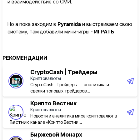
и взаимодействие со СМИ.
Но а пока заходим в
Pyramida
и выстраиваем свою
систему, там добавили мини-игры -
ИГРАТЬ
* — внесён в перечень террористов и
экстремистов в РФ
РЕКОМЕНДАЦИИ
❤️
INTERLUDE
//
INTERLUDE TRADE
CryptoCash | Трейдеры
Криптовалюты
CryptoCash | Трейдеры — аналитика и
сделки топовых трейдеров...
Крипто Вестник
Криптовалюты
Новости и аналитика мира криптовалют в
канале «Крипто Вестни...
Биржевой Монарх