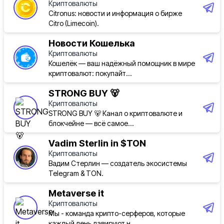
Криптовалюты
Citronus: новости и информация о бирже
Citro (Limecoin).
Новости Кошелька
Криптовалюты
Кошелёк — ваш надёжный помощник в мире
криптовалют: покупайт...
STRONG BUY 🐻
Криптовалюты
STRONG BUY 🐻 Канал о криптовалюте и
блокчейне — всё самое...
Vadim Sterlin in $TON
Криптовалюты
Вадим Стерлин — создатель экосистемы
Telegram & TON.
Metaverse it
Криптовалюты
Мы - команда крипто-серферов, которые
каждый день лавируют н...